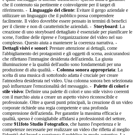
che il contenuto sia pertinente e coinvolgente per il target di
riferimento. -
Linguaggio del cliente
: Evitare il gergo aziendale e
utilizzare un linguaggio che il pubblico possa comprendere
facilmente. Il video dovrebbe essere pensato in termini di benefici
per il cliente e non di caratteristiche aziendali. -
Storyboard
: La
creazione di uno storyboard dettagliato è essenziale per pianificare le
scene, l'ordine delle riprese e l'organizzazione del video nel suo
complesso. Questo aiuta a mantenere la coerenza narrativa. -
Dettagli visivi e sonori
: Prestare attenzione ai dettagli, come
l'abbigliamento dei protagonisti e gli oggetti di scena, assicurandosi
che riflettano l'immagine desiderata dell'azienda. La giusta
illuminazione e la qualità dell'audio sono fondamentali per una
produzione di alta qualità. -
Colonna sonora appropriata
: La
scelta di una musica di sottofondo adatta è cruciale per creare
l'atmosfera desiderata nel video. Una colonna sonora ben selezionata
può influenzare l'emozionalità del messaggio. -
Palette di colori e
stile visivo
: Definire una palette di colori e uno stile visivo coerenti
con il marchio aiuta a creare un aspetto visivo riconoscibile e
professionale. Oltre a questi punti principali, la creazione di un video
corporate richiede una regia competente e una profonda
comprensione dell'azienda. Per garantire la massima efficacia e
qualità, spesso è consigliabile affidarsi a professionisti del settore,
come
911foto Studio Fotografico
, che hanno l'esperienza e le
competenze necessarie per realizzare un video che rifletta al meglio
l'identità del brand e raggiunga il pubblico in modo autentico. La