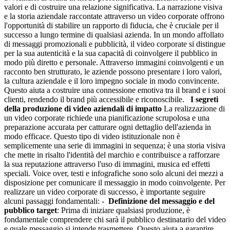
valori e di costruire una relazione significativa. La narrazione visiva
e la storia aziendale raccontate attraverso un video corporate offrono
l'opportunità di stabilire un rapporto di fiducia, che è cruciale per il
successo a lungo termine di qualsiasi azienda. In un mondo affollato
di messaggi promozionali e pubblicità, il video corporate si distingue
per la sua autenticità e la sua capacità di coinvolgere il pubblico in
modo più diretto e personale. Attraverso immagini coinvolgenti e un
racconto ben strutturato, le aziende possono presentare i loro valori,
la cultura aziendale e il loro impegno sociale in modo convincente.
Questo aiuta a costruire una connessione emotiva tra il brand e i suoi
clienti, rendendo il brand più accessibile e riconoscibile.
I segreti
della produzione di video aziendali di impatto
La realizzazione di
un video corporate richiede una pianificazione scrupolosa e una
preparazione accurata per catturare ogni dettaglio dell'azienda in
modo efficace. Questo tipo di video istituzionale non è
semplicemente una serie di immagini in sequenza; è una storia visiva
che mette in risalto l'identità del marchio e contribuisce a rafforzare
la sua reputazione attraverso l'uso di immagini, musica ed effetti
speciali. Voice over, testi e infografiche sono solo alcuni dei mezzi a
disposizione per comunicare il messaggio in modo coinvolgente. Per
realizzare un video corporate di successo, è importante seguire
alcuni passaggi fondamentali: -
Definizione del messaggio e del
pubblico target
: Prima di iniziare qualsiasi produzione, è
fondamentale comprendere chi sarà il pubblico destinatario del video
e quale messaggio si intende trasmettere. Questo aiuta a garantire