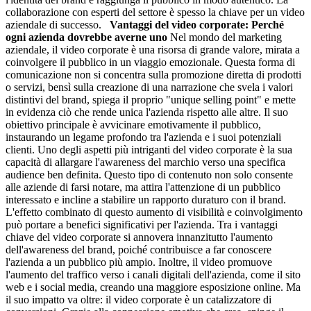
collaborazione con esperti del settore è spesso la chiave per un video
aziendale di successo.
Vantaggi del video corporate: Perché
ogni azienda dovrebbe averne uno
Nel mondo del marketing
aziendale, il video corporate è una risorsa di grande valore, mirata a
coinvolgere il pubblico in un viaggio emozionale. Questa forma di
comunicazione non si concentra sulla promozione diretta di prodotti
o servizi, bensì sulla creazione di una narrazione che svela i valori
distintivi del brand, spiega il proprio "unique selling point" e mette
in evidenza ciò che rende unica l'azienda rispetto alle altre. Il suo
obiettivo principale è avvicinare emotivamente il pubblico,
instaurando un legame profondo tra l'azienda e i suoi potenziali
clienti. Uno degli aspetti più intriganti del video corporate è la sua
capacità di allargare l'awareness del marchio verso una specifica
audience ben definita. Questo tipo di contenuto non solo consente
alle aziende di farsi notare, ma attira l'attenzione di un pubblico
interessato e incline a stabilire un rapporto duraturo con il brand.
L'effetto combinato di questo aumento di visibilità e coinvolgimento
può portare a benefici significativi per l'azienda. Tra i vantaggi
chiave del video corporate si annovera innanzitutto l'aumento
dell'awareness del brand, poiché contribuisce a far conoscere
l'azienda a un pubblico più ampio. Inoltre, il video promuove
l'aumento del traffico verso i canali digitali dell'azienda, come il sito
web e i social media, creando una maggiore esposizione online. Ma
il suo impatto va oltre: il video corporate è un catalizzatore di