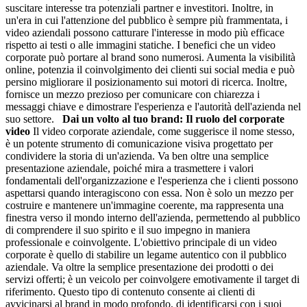
suscitare interesse tra potenziali partner e investitori. Inoltre, in
un'era in cui l'attenzione del pubblico è sempre più frammentata, i
video aziendali possono catturare l'interesse in modo più efficace
rispetto ai testi o alle immagini statiche. I benefici che un video
corporate può portare al brand sono numerosi. Aumenta la visibilità
online, potenzia il coinvolgimento dei clienti sui social media e può
persino migliorare il posizionamento sui motori di ricerca. Inoltre,
fornisce un mezzo prezioso per comunicare con chiarezza i
messaggi chiave e dimostrare l'esperienza e l'autorità dell'azienda nel
suo settore.
Dai un volto al tuo brand: Il ruolo del corporate
video
Il video corporate aziendale, come suggerisce il nome stesso,
è un potente strumento di comunicazione visiva progettato per
condividere la storia di un'azienda. Va ben oltre una semplice
presentazione aziendale, poiché mira a trasmettere i valori
fondamentali dell'organizzazione e l'esperienza che i clienti possono
aspettarsi quando interagiscono con essa. Non è solo un mezzo per
costruire e mantenere un'immagine coerente, ma rappresenta una
finestra verso il mondo interno dell'azienda, permettendo al pubblico
di comprendere il suo spirito e il suo impegno in maniera
professionale e coinvolgente. L'obiettivo principale di un video
corporate è quello di stabilire un legame autentico con il pubblico
aziendale. Va oltre la semplice presentazione dei prodotti o dei
servizi offerti; è un veicolo per coinvolgere emotivamente il target di
riferimento. Questo tipo di contenuto consente ai clienti di
avvicinarsi al brand in modo profondo, di identificarsi con i suoi