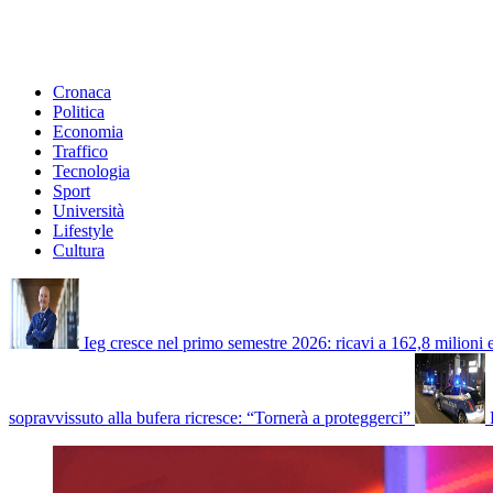
Cronaca
Politica
Economia
Traffico
Tecnologia
Sport
Università
Lifestyle
Cultura
Ieg cresce nel primo semestre 2026: ricavi a 162,8 milioni
sopravvissuto alla bufera ricresce: “Tornerà a proteggerci”