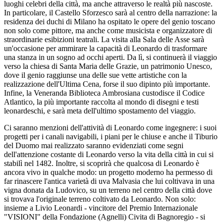
luoghi celebri della città, ma anche attraverso le realtà più nascoste.
In particolare, il Castello Sforzesco sarà al centro della narrazione: la
residenza dei duchi di Milano ha ospitato le opere del genio toscano
non solo come pittore, ma anche come musicista e organizzatore di
straordinarie esibizioni teatrali. La visita alla Sala delle Asse sarà
un'occasione per ammirare la capacità di Leonardo di trasformare
una stanza in un sogno ad occhi aperti. Da lì, si continuerà il viaggio
verso la chiesa di Santa Maria delle Grazie, un patrimonio Unesco,
dove il genio raggiunse una delle sue vette artistiche con la
realizzazione dell'Ultima Cena, forse il suo dipinto più importante.
Infine, la Veneranda Biblioteca Ambrosiana custodisce il Codice
Atlantico, la più importante raccolta al mondo di disegni e testi
leonardeschi, e sarà meta dell'ultimo spostamento del viaggio.
Ci saranno menzioni dell'attività di Leonardo come ingegnere: i suoi
progetti per i canali navigabili, i piani per le chiuse e anche il Tiburio
del Duomo mai realizzato saranno evidenziati come segni
dell'attenzione costante di Leonardo verso la vita della città in cui si
stabilì nel 1482. Inoltre, si scoprirà che qualcosa di Leonardo è
ancora vivo in qualche modo: un progetto moderno ha permesso di
far rinascere l'antica varietà di uva Malvasia che lui coltivava in una
vigna donata da Ludovico, su un terreno nel centro della città dove
si trovava l'originale terreno coltivato da Leonardo. Non solo:
insieme a Livio Leonardi - vincitore del Premio Internazionale
"VISIONI" della Fondazione (Agnelli) Civita di Bagnoregio - si