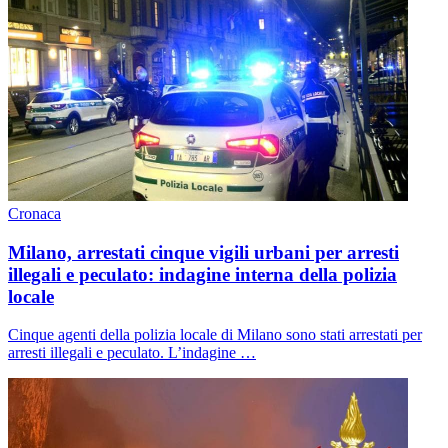
Cronaca
Milano, arrestati cinque vigili urbani per arresti
illegali e peculato: indagine interna della polizia
locale
Cinque agenti della polizia locale di Milano sono stati arrestati per
arresti illegali e peculato. L’indagine …