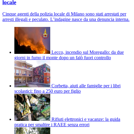
locale
Cinque agenti della polizia locale di Milano sono stati arrestati per
arresti illegali e peculato. L’indagine nasce da una denuncia interna.
Lecco, incendio sul Moregallo: da due
giorni in fumo il monte dopo un falò fuori controllo
Corbetta, aiuti alle famiglie per i libri
scolastici: fino a 250 euro per figlio
Rifiuti elettronici e vacanze: la guida
pratica per smaltire i RAEE senza errori