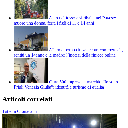
Auto nel fosso e si ribalta nel Pavese:
muore una donna, feriti i figli di 11 e 14 anni
Allarme bomba in sei centri commerciali,
sentiti un 14enne e la madre: l’ipotesi della ripicca online
Oltre 500 imprese al marchio “Io sono
Friuli Venezia Giulia”: identità e turismo di qualità
Articoli correlati
Tutte in Cronaca →